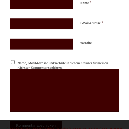
*
Name
*
E-Mail-Adresse
Website
Name, E-Mail-Adresse und Website in diesem Browser für meinen
nächsten Kommentar speichern.
Diese Seite verwendet Cookies. Mit der Weiternutzung der Seite, stimmst